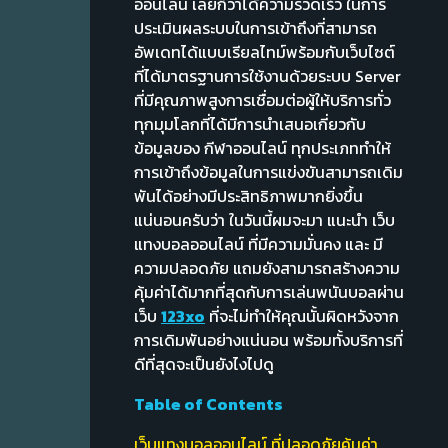
ออนไลน์ เลยก็ว่าได้ความรวดเร็ว ในการ
ประเมินผลระบบในการเข้าถึงที่สามารถ
อัพเดทได้แบบเรียลไทม์พร้อมกับเว็บไซต์
ที่ได้มาตรฐานการใช้งานด้วยระบบ Server
ที่มีคุณภาพสูงการเชื่อมต่อผู้ให้บริการทั่ว
ทุกมุมโลกที่ได้มีการนำเสนอเกี่ยวกับ
ข้อมูลของ กีฬาออนไลน์ ทุกประเภททำให้
การเข้าถึงข้อมูลในการแข่งขันสามารถเดิม
พันได้อย่างมีประสิทธิภาพมากยิ่งขึ้น
แน่นอนครับว่า ในวันนี้ผมจะมา แนะนำ เว็บ
แทงบอลออนไลน์ ที่มีความมั่นคง และ มี
ความปลอดภัย แถมยังสามารถสร้างความ
คุ้มค่าได้มากที่สุดกับการเล่นพนันบอลผ่าน
เว็บ
123xo
ที่จะไม่ทำให้คุณนั้นผิดหวังจาก
การเดิมพันอย่างแน่นอน พร้อมทั้งบริการที่
ดีที่สุดจะเป็นยังไงไปดู
Table of Contents
เว็บแทงบอลออนไลน์ ที่ปลอดภัยคุ้มค่า