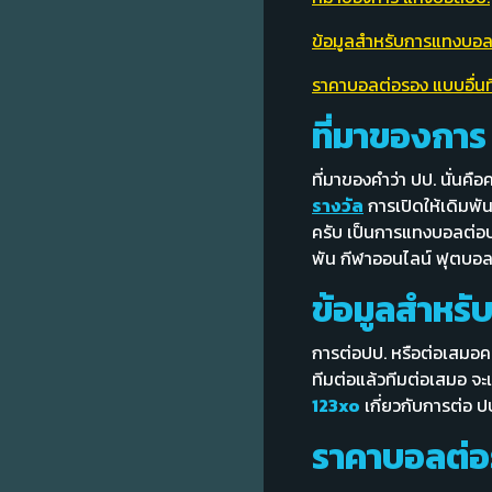
ข้อมูลสำหรับการแทงบอลป
ราคาบอลต่อรอง แบบอื่นที่
ที่มาของกา
ที่มาของคำว่า ปป. นั่นคื
รางวัล
การเปิดให้เดิมพัน
ครับ เป็นการแทงบอลต่อปป.
พัน กีฬาออนไลน์ ฟุตบอล 
ข้อมูลสำหร
การต่อปป. หรือต่อเสมอควบ
ทีมต่อแล้วทีมต่อเสมอ จะ
123xo
เกี่ยวกับการต่อ ปป
ราคาบอลต่อรอ