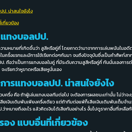
ป. น่าสนใจยังไง
เกี่ยวข้อง
ร แทงบอลปป.
อความหมายที่เกิดขึ้นว่า สูสีหรือคู่คี่ โดยคาดว่ามาจากการเล่นพนันใน
ในครั้งแรกและมีการใช้เรียกต่อๆกันมา จนถึงปัจจุบันซึ่งเป็นคำศัพท์สากล
 ถือว่าเป็นการแทงบอลในคู่ ที่มีระดับความสูสีหรือคู่คี่ กันนั่นเองกา
จะเรียกว่าหูขาดหรือเสียหูนั่นเอง
ับการแทงบอลปป. น่าสนใจยังไง
ครึ่ง คือ ถ้าผู้เล่นแทงบอลทีมต่อไป จะต้องการผลชนะเท่านั้น ไม่ว่าจะช
เสียเงินเดิมพันเพียงครึ่งเดียว แต่ถ้าทีมต่อแพ้ก็เสียเงินเดิมพันเต็
.ว่าหมายถึงอะไร แล้วคิดเงินได้เสียกันอย่างไร งั้นไปดูราคาอื่นที่เหลือกั
ง แบบอื่นที่เกี่ยวข้อง