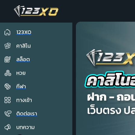
123XO
คาสิโน
สล็อต
หวย
กีฬา
ทางเข้า
ติดต่อเรา
บทความ