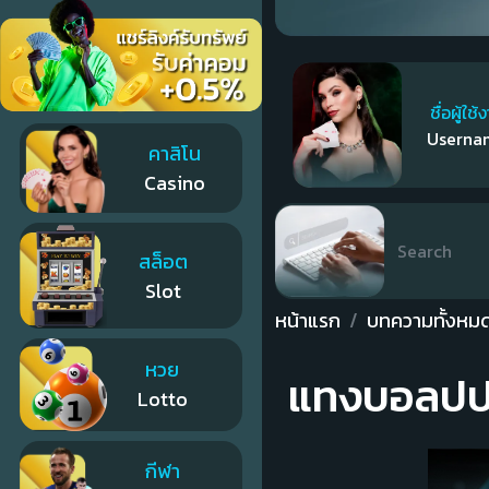
ชื่อผู้ใช้
Userna
คาสิโน
Casino
สล็อต
Slot
หน้าแรก
บทความทั้งหม
หวย
แทงบอลปป.
Lotto
กีฬา