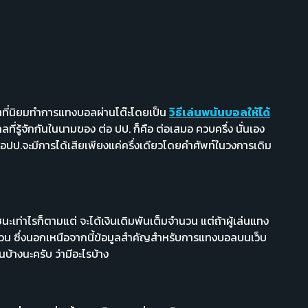
อดีตที่นิยมทำการแทงบอลผ่านโต๊ะโดยเป็น
วิธีเล่นพนันบอลให้ได้
ที่รู้จักกันในนามของ ต่อ ปป. ก็คือ ต่อเสมอ ควบครึ่ง นั่นเอง
รต่อปป.จะมีการได้เสียเพียงแค่ครึ่งเดียวโดยคำศัพท์ในวงการเดิม
นะเท่าไรก็ตามแต่ จะได้เงินเดิมพันเต็มจำนวน แต่ถ้าผู้เล่นแทง
มจำนวน ซึ่งนอกเหนือจากนี้ข้อมูลสำคัญสำหรับการแทงบอลบนเว็บ
นบ้างนะครับ ว่ามีอะไรบ้าง