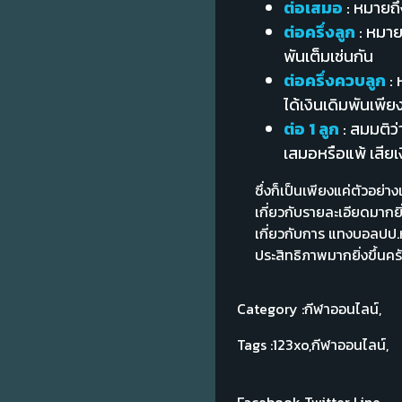
ต่อเสมอ
: หมายถึง
ต่อครึ่งลูก
: หมายถ
พันเต็มเช่นกัน
ต่อครึ่งควบลูก
: 
ได้เงินเดิมพันเพีย
ต่อ
1 ลูก
: สมมติว่
เสมอหรือแพ้ เสียเ
ซึ่งก็เป็นเพียงแค่ตัวอย่า
เกี่ยวกับรายละเอียดมากย
เกี่ยวกับการ แทงบอลปป.ห
ประสิทธิภาพมากยิ่งขึ้นคร
Category :
กีฬาออนไลน์
,
Tags :
123xo
,
กีฬาออนไลน์
,
Facebook
Twitter
Line