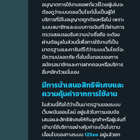
อนุญาตการใช้งานซอฟต์แวร์โดยผู้เล่นจะ
ต้องดูว่าระบบของเว็บไซต์นั้นเป็นผู้ให้
บริการที่มีใบอนุญาตถูกต้องหรือไม่ เพราะ
ระบบสมาชิกและระบบการเงินที่ได้ผ่านการ
ตรวจสอบรองรับความน่าเชื่อถือ จะต้อง
ผ่านข้อมูลในส่วนนี้เพื่อการใช้งานที่เป็น
มาตรฐานและการันตีได้ว่าระบบเว็บไซต์จะ
มีความปลอดภัย ทั้งในขั้นตอนของการ
สมัครสมาชิกและการฝากถอนหรือบริการ
อื่นๆอีกด้วยนั่นเอง
มีการนำเสนอสิทธิพิเศษและ
ความคุ้มค่าจากการใช้งาน
ในส่วนนี้ถือได้ว่าเป็นมาตรฐานของระบบ
เว็บพนันออนไลน์ อยู่แล้วในการมอบข้อ
เสนอและสิทธิพิเศษให้กับลูกค้าหรือผู้เล่นที่
เข้ามาใช้บริการอย่างคุ้มค่าจะเป็นไปตาม
เงื่อนไขของทางระบบ
123xo
อยู่แล้วยก