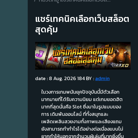
แชร์เทคนิคเลือกเว็บสล็อต
สุดคุ้ม
date : 8 Aug. 2026
184
BY :
admin
ในวงการเกมพนันยุคปัจจุบันนี้มีตัวเลือก
มากมายที่ได้รับความนิยม แต่เกมยอดฮิต
มากที่สุดนั่นคือ Slot ซึ่งมาในรูปแบบของ
การ เดิมพันออนไลน์ ที่ทั้งสนุกและ
เพลิดเพลินสวยงามทั้งภาพและเสียงแถม
ยังสามารถทำกำไรได้อย่างต่อเนื่องแบบไม่
ยากทำให้นอกจากจำนวนผู้เล่นที่มากยิ่งขึ้น