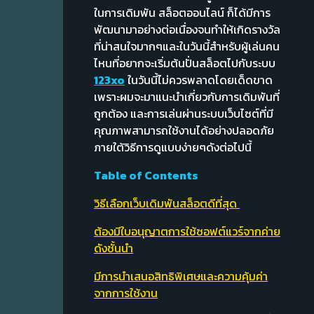
ในการเดิมพัน สล็อตออนไลน์ ก็ได้มีการ
พัฒนามาอย่างต่อเนื่องจนทำให้เกิดรางวัล
ที่น่าสนใจมากๆและในวันนี้สำหรับผู้เล่นคน
ไหนที่อยากจะเริ่มต้นปั่นสล็อตไปกับระบบ
123xo
ในวันนี้ไม่ควรพลาดโดยเด็ดขาด
เพราะผมจะมาแนะนำเกี่ยวกับการเดิมพันที่
ถูกต้อง และการเล่นผ่านระบบเว็บไซต์ที่มี
คุณภาพสามารถใช้งานได้อย่างปลอดภัย
ภายใต้วิธีการดูแบบง่ายๆดังต่อไปนี้
Table of Contents
วิธีเลือกเว็บเดิมพันสล็อตดีที่สุด
ต้องมีใบอนุญาตการใช้ซอฟต์แวร์จากค่าย
ดังชั้นนำ
มีการนำเสนอสิทธิพิเศษและความคุ้มค่า
จากการใช้งาน