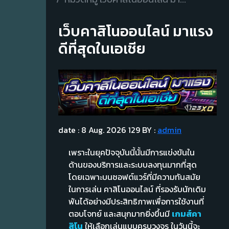
เว็บคาสิโนออนไลน์ มาแรง
ดีที่สุดในเอเชีย
date : 8 Aug. 2026
129
BY :
admin
เพราะในยุคปัจจุบันนี้นั้นมีการแข่งขันใน
ด้านของบริการและระบบลงทุนมากที่สุด
โดยเฉพาะบนซอฟต์แวร์ที่มีความทันสมัย
ในการเล่น คาสิโนออนไลน์ ที่รองรับนักเดิม
พันได้อย่างมีประสิทธิภาพเพื่อการใช้งานที่
ตอบโจทย์ และสนุกมากยิ่งขึ้นมี
เกมส์คา
สิโน
ให้เลือกเล่นแบบครบวงจร ในวันนี้จะ