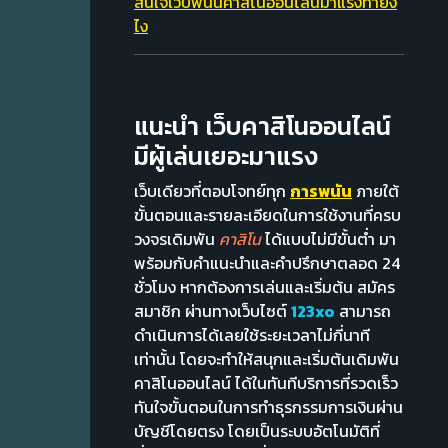
สนใจเว็บพนันคาสิโนออนไลน์มาแรงทำยัง
ไง
แนะนำ เว็บคาสิโนออนไลน์
มีผู้เล่นเยอะมาแรง
เว็บเดียวที่ตอบโจทย์ทุก
การพนัน
ภายใต้
ขั้นตอนและรายละเอียดในการใช้งานที่ครบ
วงจรเดิมพัน
คาสิโน
ได้แบบไม่มีขั้นต่ำ มา
พร้อมกับคำแนะนำและคำปรึกษาตลอด 24
ชั่วโมง หากต้องการเล่นและเริ่มต้น สมัคร
สมาชิก ผ่านทางเว็บไซต์
123xo
สามารถ
ดำเนินการได้เลยใช้ระยะเวลาไม่กี่นาที
เท่านั้น โดยจะทำให้สนุกและเริ่มต้นเดิมพัน
คาสิโนออนไลน์ ได้ในทันทีบริการที่รวดเร็ว
ทันใจขั้นตอนในการทำธุรกรรมการเงินผ่าน
บัญชีโดยตรง โดยเป็นระบบอัตโนมัติที่