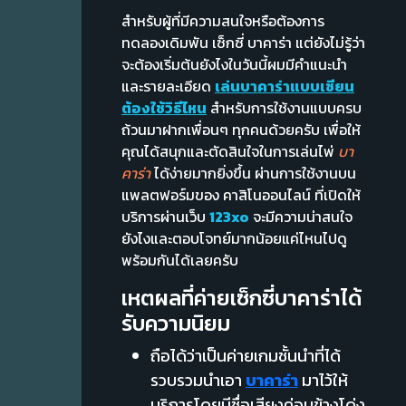
สำหรับผู้ที่มีความสนใจหรือต้องการ
ทดลองเดิมพัน เซ็กซี่ บาคาร่า แต่ยังไม่รู้ว่า
จะต้องเริ่มต้นยังไงในวันนี้ผมมีคำแนะนำ
และรายละเอียด
เล่นบาคาร่าแบบเซียน
ต้องใช้วิธีไหน
สำหรับการใช้งานแบบครบ
ถ้วนมาฝากเพื่อนๆ ทุกคนด้วยครับ เพื่อให้
คุณได้สนุกและตัดสินใจในการเล่นไพ่
บา
คาร่า
ได้ง่ายมากยิ่งขึ้น ผ่านการใช้งานบน
แพลตฟอร์มของ คาสิโนออนไลน์ ที่เปิดให้
บริการผ่านเว็บ
123xo
จะมีความน่าสนใจ
ยังไงและตอบโจทย์มากน้อยแค่ไหนไปดู
พร้อมกันได้เลยครับ
เหตผลที่ค่ายเซ็กซี่บาคาร่าได้
รับความนิยม
ถือได้ว่าเป็นค่ายเกมชั้นนำที่ได้
รวบรวมนำเอา
บาคาร่า
มาไว้ให้
บริการโดยมีชื่อเสียงค่อนข้างโด่ง