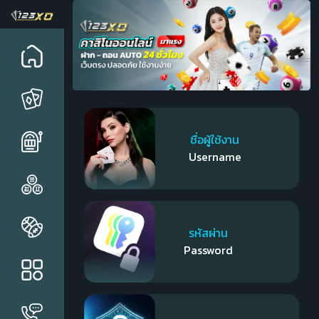
ชื่อผู้ใช้งาน
Username
รหัสผ่าน
Password