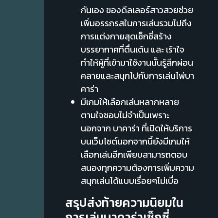
กันเอง ของดีลเลอร์สาวสวยช่วย
เพิ่มอรรถรสในการเล่นรวมไปถึง
การแต่งกายสุดเซ็กซี่สร้าง
บรรยากาศที่ตื่นเต้น และ เร้าใจ
ทำให้ผู้ที่เข้ามาใช้งานนั้นรู้สึกผ่อน
คลายและสนุกไปกับการเล่นไพ่บา
คาร่า
มีเกมให้เลือกเล่นหลากหลาย
ตามใจชอบไม่จำเป็นเพราะ
นอกจาก บาคาร่า ที่เปิดให้บริการ
บนเว็บไซต์นอกจากนี้ยังมีเกมให้
เลือกเล่นอีกเพียบสามารถตอบ
สนองทุกความต้องการเพิ่มความ
สนุกเล่นได้แบบเรื่อยๆไม่เบื่อ
สรุปส่งท้ายความนิยมใน
การเล่นบาคาร่าเซ็กซี่