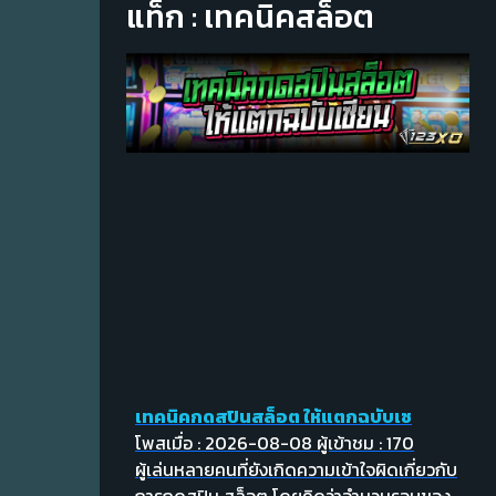
แท็ก : เทคนิคสล็อต
เทคนิคกดสปินสล็อต ให้แตกฉบับเซ
โพสเมื่อ : 2026-08-08
ผู้เข้าชม : 170
ผู้เล่นหลายคนที่ยังเกิดความเข้าใจผิดเกี่ยวกับ
การกดสปิน สล็อต โดยคิดว่าจำนวนรอบของ