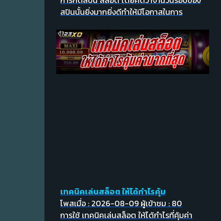
สปินนั้นยิ่งมากยิ่งดีทำให้มีโอกาสในการ
เทคนิคเล่นสล็อต ให้ได้กำไรคุ้ม
โพสเมื่อ : 2026-08-09
ผู้เข้าชม : 80
การใช้ เทคนิคเล่นสล็อต ให้ได้กำไรที่คุ้มค่า