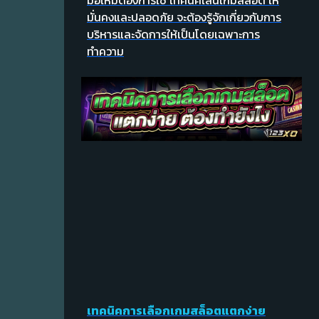
มั่นคงและปลอดภัย จะต้องรู้จักเกี่ยวกับการ
บริหารและจัดการให้เป็นโดยเฉพาะการ
ทำความ
เทคนิคการเลือกเกมสล็อตแตกง่าย