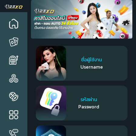
ชื่อผู้ใช้งาน
Username
รหัสผ่าน
Password