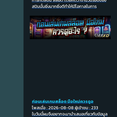
สปินนั้นยิ่งมากยิ่งดีทำให้มีโอกาสในการ
ก่อนเล่นเกมสล็อต มือใหม่ควรดูอ
โพสเมื่อ : 2026-08-08
ผู้เข้าชม : 233
ในวันนี้ผมจึงอยากจะมานำเสนอเกี่ยวกับข้อมูล