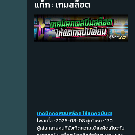
แท็ก : เกมสล็อต
เทคนิคกดสปินสล็อต ให้แตกฉบับเซ
โพสเมื่อ : 2026-08-08
ผู้เข้าชม : 170
ผู้เล่นหลายคนที่ยังเกิดความเข้าใจผิดเกี่ยวกับ
การกดสปิน สล็อต โดยคิดว่าจำนวนรอบของ