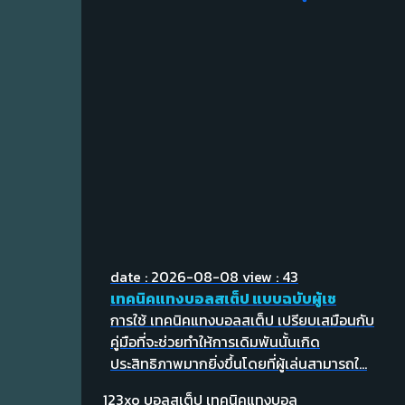
date : 2026-08-08
view : 43
เทคนิคแทงบอลสเต็ป แบบฉบับผู้เช
การใช้ เทคนิคแทงบอลสเต็ป เปรียบเสมือนกับ
คู่มือที่จะช่วยทำให้การเดิมพันนั้นเกิด
ประสิทธิภาพมากยิ่งขึ้นโดยที่ผู้เล่นสามารถใ...
123xo
บอลสเต็ป
เทคนิคแทงบอล