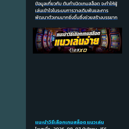
ข้อมูลเกี่ยวกับ ต้นกำเนิดเกมสล็อต จะทำให้ผู้
เล่นเข้าใจในระบบการวางเดิมพันและการ
พัฒนาตัวเกมมากยิ่งขึ้นซึ่งช่วยสร้างบรรยาก
แนะนำวิธีเลือกเกมสล็อต แนวเล่น
โพสเมื่อ : 2026-08-07
ผู้เข้าชม : 156