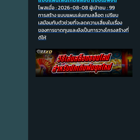
โพสเมื่อ : 2026-08-08
ผู้เข้าชม : 99
การสร้าง แบบแผนเล่นเกมสล็อต เปรียบ
เสมือนกับตัวช่วยที่จะลดความเสี่ยงในเรื่อง
ของการขาดทุนและยังเป็นการวางโครงสร้างที่
ดีให้