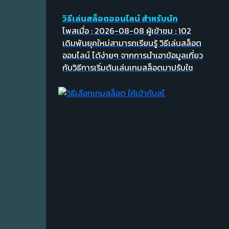
วิธีเล่นสล็อตออนไลน์ สำหรับนัก
โพสเมื่อ : 2026-08-08
ผู้เข้าชม : 102
เดิมพันยุคใหม่สามารถเรียนรู้ วิธีเล่นสล็อต
ออนไลน์ ได้ง่ายๆ จากการนำเอาข้อมูลเกี่ยว
กับวิธีการเริ่มต้นเล่นเกมสล็อตมาปรับใช