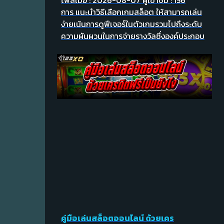
การ แนะนำวิธีเลือกเกมสล็อต ให้สามารถเล่น
ง่ายเน้นการดูฟีเจอร์ในตัวเกมรวมไปถึงระดับ
ความผันผวนในการจ่ายรางวัลซึ่งองค์ประกอบ
คู่มือเล่นสล็อตออนไลน์ ด้วยเคร