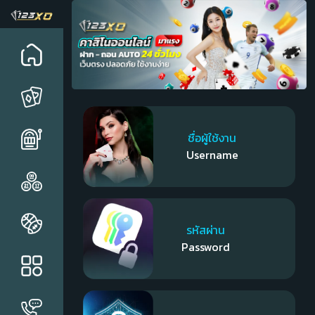
ชื่อผู้ใช้งาน
Username
รหัสผ่าน
Password