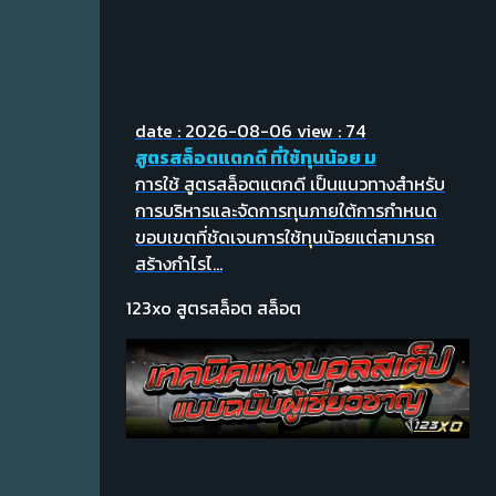
date : 2026-08-06
view : 74
สูตรสล็อตแตกดี ที่ใช้ทุนน้อย ม
การใช้ สูตรสล็อตแตกดี เป็นแนวทางสำหรับ
การบริหารและจัดการทุนภายใต้การกำหนด
ขอบเขตที่ชัดเจนการใช้ทุนน้อยแต่สามารถ
สร้างกำไรไ...
123xo
สูตรสล็อต
สล็อต