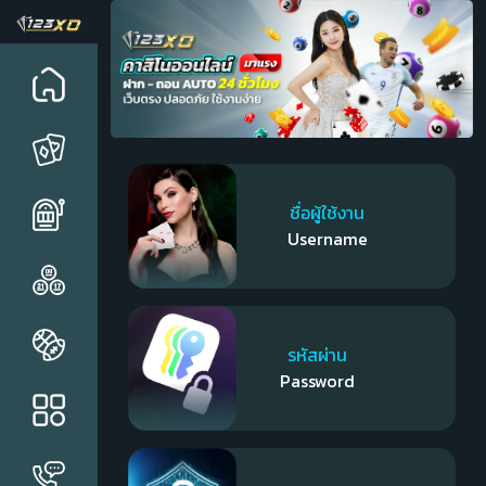
ชื่อผู้ใช้งาน
Username
รหัสผ่าน
Password