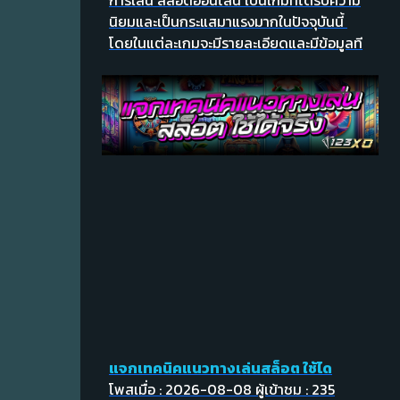
นิยมและเป็นกระแสมาแรงมากในปัจจุบันนี้
โดยในแต่ละเกมจะมีรายละเอียดและมีข้อมูลที
แจกเทคนิคแนวทางเล่นสล็อต ใช้ได
โพสเมื่อ : 2026-08-08
ผู้เข้าชม : 235