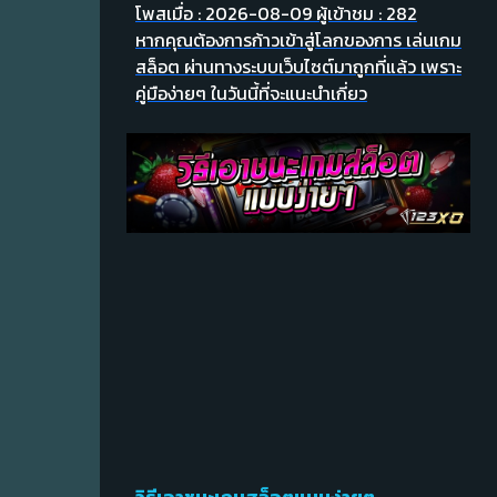
โพสเมื่อ : 2026-08-09
ผู้เข้าชม : 282
หากคุณต้องการก้าวเข้าสู่โลกของการ เล่นเกม
สล็อต ผ่านทางระบบเว็บไซต์มาถูกที่แล้ว เพราะ
คู่มือง่ายๆ ในวันนี้ที่จะแนะนำเกี่ยว
วิธีเอาชนะเกมสล็อตแบบง่ายๆ