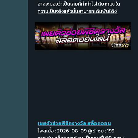
อาจจะมองว่าเป็นเกมที่ทำกำไรได้ยากแต่ใน
ความเป็นจริงแล้วนั้นสามารถเดิมพันได้ง่
เผยตัวช่วยพิชิตรางวัล สล็อตออน
โพสเมื่อ : 2026-08-09
ผู้เข้าชม : 199
การเล่น สล็อตออนไลน์ เป็นเกมที่ได้รับความ