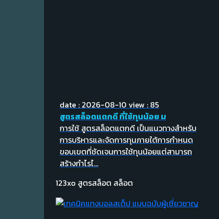
date : 2026-08-10
view : 85
สูตรสล็อตแตกดี ที่ใช้ทุนน้อย ม
การใช้ สูตรสล็อตแตกดี เป็นแนวทางสำหรับ
การบริหารและจัดการทุนภายใต้การกำหนด
ขอบเขตที่ชัดเจนการใช้ทุนน้อยแต่สามารถ
สร้างกำไรไ...
123xo
สูตรสล็อต
สล็อต