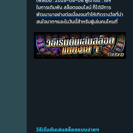
ในการเดิมพัน สล็อตออนไลน์ ก็ได้มีการ
พัฒนามาอย่างต่อเนื่องจนทำให้เกิดรางวัลที่น่า
สนใจมากๆและในวันนี้สำหรับผู้เล่นคนไหนที่
วิธีเริ่มต้นเล่นสล็อตแบบง่ายๆ