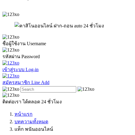
ชื่อผู้ใช้งาน
Username
รหัสผ่าน
Password
เข้าสู่ระบบ
Log-in
สมัครสมาชิก
Line Add
ติดต่อเรา
ได้ตลอด
24 ชั่วโมง
หน้าแรก
บทความทั้งหมด
แท็ก พนันออนไลน์