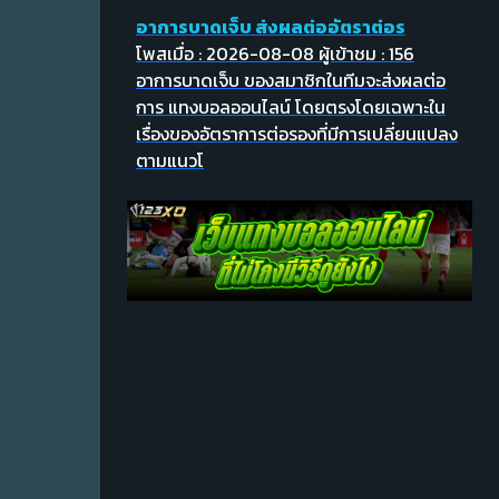
อาการบาดเจ็บ ส่งผลต่ออัตราต่อร
โพสเมื่อ : 2026-08-08
ผู้เข้าชม : 156
อาการบาดเจ็บ ของสมาชิกในทีมจะส่งผลต่อ
การ แทงบอลออนไลน์ โดยตรงโดยเฉพาะใน
เรื่องของอัตราการต่อรองที่มีการเปลี่ยนแปลง
ตามแนวโ