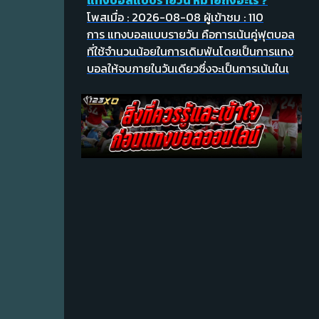
โพสเมื่อ : 2026-08-08
ผู้เข้าชม : 110
การ แทงบอลแบบรายวัน คือการเน้นคู่ฟุตบอล
ที่ใช้จำนวนน้อยในการเดิมพันโดยเป็นการแทง
บอลให้จบภายในวันเดียวซึ่งจะเป็นการเน้นในเ