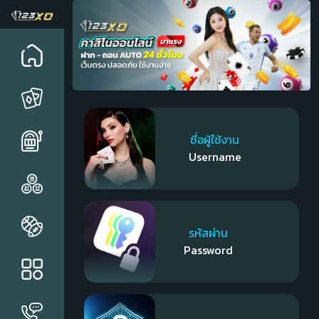
ชื่อผู้ใช้งาน
Username
รหัสผ่าน
Password