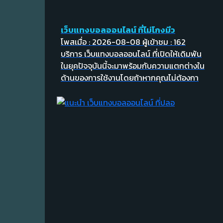
เว็บแทงบอลออนไลน์ ที่ไม่โกงมีว
โพสเมื่อ : 2026-08-08
ผู้เข้าชม : 162
บริการ เว็บแทงบอลออนไลน์ ที่เปิดให้เดิมพัน
ในยุคปัจจุบันนี้จะมาพร้อมกับความแตกต่างใน
ด้านของการใช้งานโดยถ้าหากคุณไม่ต้องกา