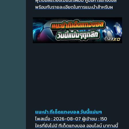
พร้อมกับรายละเอียดในการแนะนำสำหรับผ
แนะนำ ทีเด็ดแทงบอล วันนี้แม่นๆ
โพสเมื่อ : 2026-08-07
ผู้เข้าชม : 150
ใครที่ยังไม่มี ทีเด็ดแทงบอล ออนไลน์ มาทางนี้