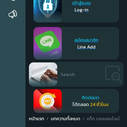
เข้าสู่ระบบ
Log-in
สมัครสมาชิก
Line Add
ติดต่อเรา
ได้ตลอด
24 ชั่วโมง
หน้าแรก
บทความทั้งหมด
แท็ก บอลออนไลน์